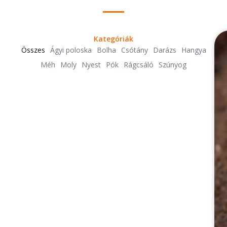
Kategóriák
Összes
Ágyi poloska
Bolha
Csótány
Darázs
Hangya
Méh
Moly
Nyest
Pók
Rágcsáló
Szúnyog