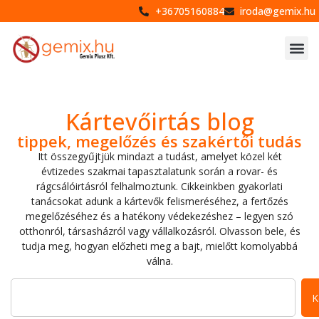
+36705160884
iroda@gemix.hu
Kártevőirtás blog
tippek, megelőzés és szakértői tudás
Itt összegyűjtjük mindazt a tudást, amelyet közel két
évtizedes szakmai tapasztalatunk során a rovar- és
rágcsálóirtásról felhalmoztunk. Cikkeinkben gyakorlati
tanácsokat adunk a kártevők felismeréséhez, a fertőzés
megelőzéséhez és a hatékony védekezéshez – legyen szó
otthonról, társasházról vagy vállalkozásról. Olvasson bele, és
tudja meg, hogyan előzheti meg a bajt, mielőtt komolyabbá
válna.
K