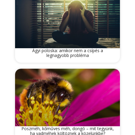
Ágyi poloska: amikor nem a csípés a
legnagyobb probléma
Poszméh, kőműves méh, dongó – mit tegyünk,
ha vadméhek költöznek a közelünkbe?