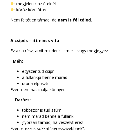
megjelenik az ételnél
köröz körülötted
Nem feltétlen támad, de
nem is fél tőled.
A csípés – itt nincs vita
Ez az a rész, amit mindenki ismer… vagy megjegyez.
Méh:
egyszer tud csípni
a fullánkja benne marad
utána elpusztul
Ezért nem használja könnyen.
Darázs:
többször is tud szúrni
nem marad benne a fullánk
gyorsan támad, ha veszélyt érez
Ezért érezzük sokkal “agresszívebbnek”.