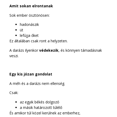
Amit sokan elrontanak
Sok ember ösztönösen:
hadonászik
üt
lefújja őket
Ez általában csak ront a helyzeten.
A darázs ilyenkor
védekezik
, és könnyen támadásnak
veszi.
Egy kis józan gondolat
A méh és a darázs nem ellenség.
Csak:
az egyik békés dolgozó
a másik határozott túlélő
És amikor túl közel kerülnek az emberhez,