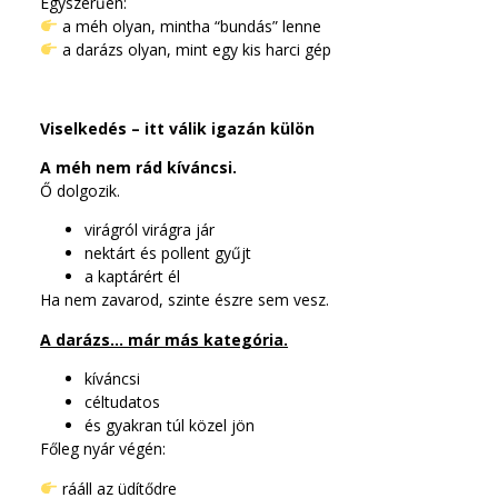
Egyszerűen:
a méh olyan, mintha “bundás” lenne
a darázs olyan, mint egy kis harci gép
Viselkedés – itt válik igazán külön
A méh nem rád kíváncsi.
Ő dolgozik.
virágról virágra jár
nektárt és pollent gyűjt
a kaptárért él
Ha nem zavarod, szinte észre sem vesz.
A darázs… már más kategória.
kíváncsi
céltudatos
és gyakran túl közel jön
Főleg nyár végén:
rááll az üdítődre