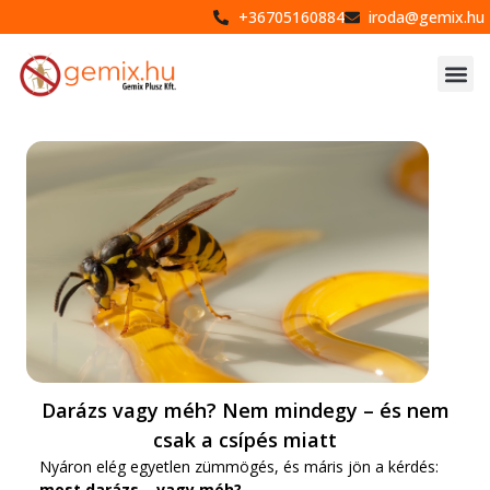
+36705160884
iroda@gemix.hu
Darázs vagy méh? Nem mindegy – és nem
csak a csípés miatt
Nyáron elég egyetlen zümmögés, és máris jön a kérdés:
most darázs… vagy méh?