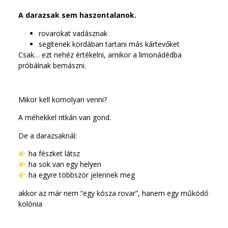
A darazsak sem haszontalanok.
rovarokat vadásznak
segítenek kordában tartani más kártevőket
Csak… ezt nehéz értékelni, amikor a limonádédba
próbálnak bemászni.
Mikor kell komolyan venni?
A méhekkel ritkán van gond.
De a darazsaknál:
ha fészket látsz
ha sok van egy helyen
ha egyre többször jelennek meg
akkor az már nem “egy kósza rovar”, hanem egy működő
kolónia