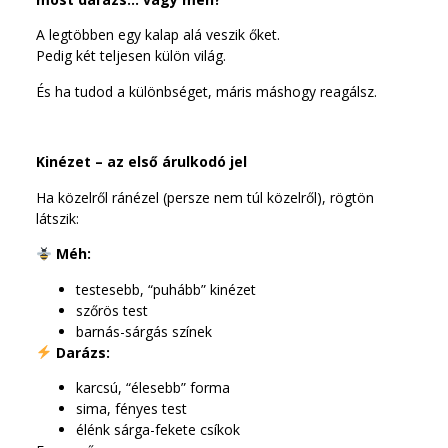
A legtöbben egy kalap alá veszik őket.
Pedig két teljesen külön világ.
És ha tudod a különbséget, máris máshogy reagálsz.
Kinézet – az első árulkodó jel
Ha közelről ránézel (persze nem túl közelről), rögtön
látszik:
Méh:
testesebb, “puhább” kinézet
szőrös test
barnás-sárgás színek
Darázs:
karcsú, “élesebb” forma
sima, fényes test
élénk sárga-fekete csíkok