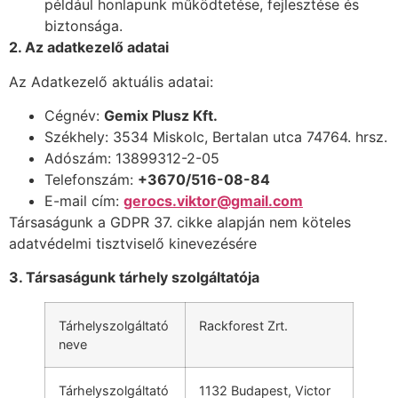
például honlapunk működtetése, fejlesztése és
biztonsága.
2. Az adatkezelő adatai
Az Adatkezelő aktuális adatai:
Cégnév:
Gemix Plusz Kft.
Székhely: 3534 Miskolc, Bertalan utca 74764. hrsz.
Adószám: 13899312-2-05
Telefonszám:
+3670/516-08-84
E-mail cím:
gerocs.viktor@gmail.com
Társaságunk a GDPR 37. cikke alapján nem köteles
adatvédelmi tisztviselő kinevezésére
3. Társaságunk tárhely szolgá
ltat
ó
ja
Tárhelyszolgáltató
Rackforest Zrt.
neve
Tárhelyszolgáltató
1132 Budapest, Victor