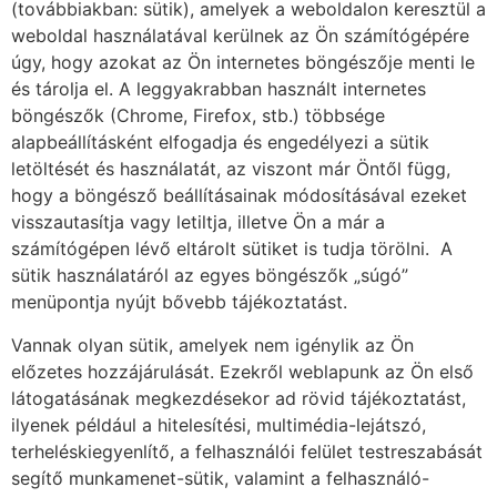
(továbbiakban: sütik), amelyek a weboldalon keresztül a
weboldal használatával kerülnek az Ön számítógépére
úgy, hogy azokat az Ön internetes böngészője menti le
és tárolja el. A leggyakrabban használt internetes
böngészők (Chrome, Firefox, stb.) többsége
alapbeállításként elfogadja és engedélyezi a sütik
letöltését és használatát, az viszont már Öntől függ,
hogy a böngésző beállításainak módosításával ezeket
visszautasítja vagy letiltja, illetve Ön a már a
számítógépen lévő eltárolt sütiket is tudja törölni. A
sütik használatáról az egyes böngészők „súgó”
menüpontja nyújt bővebb tájékoztatást.
Vannak olyan sütik, amelyek nem igénylik az Ön
előzetes hozzájárulását. Ezekről weblapunk az Ön első
látogatásának megkezdésekor ad rövid tájékoztatást,
ilyenek például a hitelesítési, multimédia-lejátszó,
terheléskiegyenlítő, a felhasználói felület testreszabását
segítő munkamenet-sütik, valamint a felhasználó-