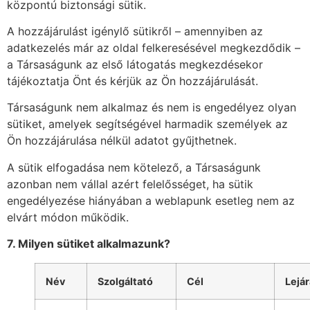
központú biztonsági sütik.
A hozzájárulást igénylő sütikről – amennyiben az
adatkezelés már az oldal felkeresésével megkezdődik –
a Társaságunk az első látogatás megkezdésekor
tájékoztatja Önt és kérjük az Ön hozzájárulását.
Társaságunk nem alkalmaz és nem is engedélyez olyan
sütiket, amelyek segítségével harmadik személyek az
Ön hozzájárulása nélkül adatot gyűjthetnek.
A sütik elfogadása nem kötelező, a Társaságunk
azonban nem vállal azért felelősséget, ha sütik
engedélyezése hiányában a weblapunk esetleg nem az
elvárt módon működik.
7. Milyen sütiket alkalmazunk?
Név
Szolgáltató
Cél
Lejár