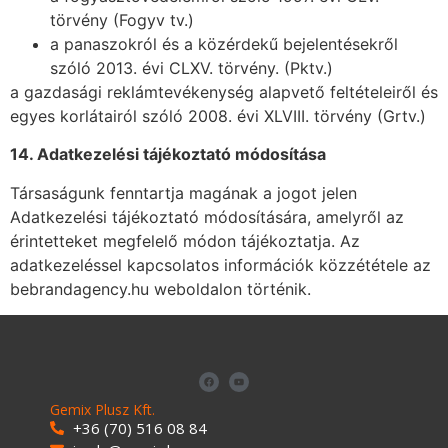
törvény (Fogyv tv.)
a panaszokról és a közérdekű bejelentésekről
szóló 2013. évi CLXV. törvény. (Pktv.)
a gazdasági reklámtevékenység alapvető feltételeiről és
egyes korlátairól szóló 2008. évi XLVIII. törvény (Grtv.)
14. Adatkezel
é
si t
áj
é
koztató m
ódos
ítása
Társaságunk fenntartja magának a jogot jelen
Adatkezelési tájékoztató módosítására, amelyről az
érintetteket megfelelő módon tájékoztatja. Az
adatkezeléssel kapcsolatos információk közzététele az
bebrandagency.hu weboldalon történik.
Gemix Plusz Kft.
+36 (70) 516 08 84