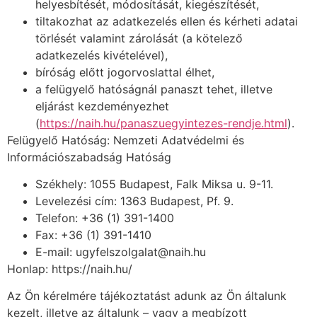
helyesbítését, módosítását, kiegészítését,
tiltakozhat az adatkezelés ellen és kérheti adatai
törlését valamint zárolását (a kötelező
adatkezelés kivételével),
bíróság előtt jogorvoslattal élhet,
a felügyelő hatóságnál panaszt tehet, illetve
eljárást kezdeményezhet
(
https://naih.hu/panaszuegyintezes-rendje.html
).
Felügyelő Hatóság: Nemzeti Adatvédelmi és
Információszabadság Hatóság
Székhely: 1055 Budapest, Falk Miksa u. 9-11.
Levelezési cím: 1363 Budapest, Pf. 9.
Telefon: +36 (1) 391-1400
Fax: +36 (1) 391-1410
E-mail: ugyfelszolgalat@naih.hu
Honlap: https://naih.hu/
Az Ön kérelmére tájékoztatást adunk az Ön általunk
kezelt, illetve az általunk – vagy a megbízott