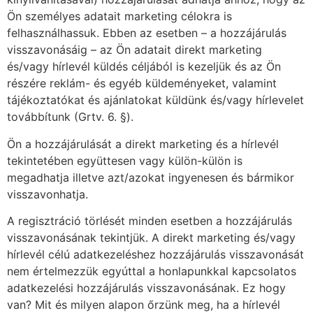
Ön személyes adatait marketing célokra is
felhasználhassuk. Ebben az esetben – a hozzájárulás
visszavonásáig – az Ön adatait direkt marketing
és/vagy hírlevél küldés céljából is kezeljük és az Ön
részére reklám- és egyéb küldeményeket, valamint
tájékoztatókat és ajánlatokat küldünk és/vagy hírlevelet
továbbítunk (Grtv. 6. §).
Ön a hozzájárulását a direkt marketing és a hírlevél
tekintetében együttesen vagy külön-külön is
megadhatja illetve azt/azokat ingyenesen és bármikor
visszavonhatja.
A regisztráció törlését minden esetben a hozzájárulás
visszavonásának tekintjük. A direkt marketing és/vagy
hírlevél célú adatkezeléshez hozzájárulás visszavonását
nem értelmezzük egyúttal a honlapunkkal kapcsolatos
adatkezelési hozzájárulás visszavonásának. Ez hogy
van? Mit és milyen alapon őrzünk meg, ha a hírlevél