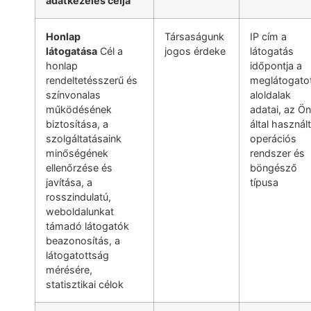
adatkezelés célja
Honlap
Társaságunk
IP cím a
látogatása
Cél a
jogos érdeke
látogatás
honlap
időpontja a
rendeltetésszerű és
meglátogato
színvonalas
aloldalak
működésének
adatai, az Ön
biztosítása, a
által használt
szolgáltatásaink
operációs
minőségének
rendszer és
ellenőrzése és
böngésző
javítása, a
típusa
rosszindulatú,
weboldalunkat
támadó látogatók
beazonosítás, a
látogatottság
mérésére,
statisztikai célok