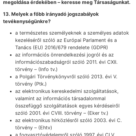
megoldá
sa
é
rdek
é
ben
– keresse meg Társaságunkat.
13. Melyek a főbb irányadó jogszabályok
tev
é
kenys
é
gü
nkre?
a természetes személyeknek a személyes adatok
kezeléséről szóló az Európai Parlament és a
Tanács (EU) 2016/679 rendelete (GDPR)
az információs önrendelkezési jogról és az
információszabadságról szóló 2011. évi CXII.
törvény – (Info tv.)
a Polgári Törvénykönyvről szóló 2013. évi V.
törvény (Ptk.)
az elektronikus kereskedelmi szolgáltatások,
valamint az információs társadalommal
összefüggő szolgáltatások egyes kérdéseiről
szóló 2001. évi CVIII. törvény – (Eker tv.)
az elektronikus hírközlésről szóló 2003. évi C.
törvény – (Ehtv)
a fogyasztóvédelemről szóló 1997. évi CLV.