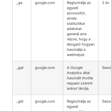
_ga
google.com
Regisztrálja az
2 év
egyedi
azonosítót,
amely
statisztikai
adatokat
generál arra
nézve, hogy a
látogató hogyan
használja a
webhelyet.
_gat
google.com
A Google
Sess
Analytics által
használt thottle
request szerinti
arányt tárolja.
_gid
google.com
Regisztrálja az
Sess
egyedi