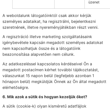
üzenet
A weboldalunk látogatóinktól csak akkor kérjük
személyes adataikat, ha regisztrálni, bejelentkezni
szeretnének, illetve nyereményjátékban részt venni.
A regisztráció illetve marketing szolgáltatásaink
igénybevétele kapcsán megadott személyes adatokat
nem kapcsolhatjuk össze és a látogatóink
beazonosítása alapvetően nem célunk.
Az adatkezeléssel kapcsolatos kérdéseivel Ön a
megadott postacímen kérhet további tájékoztatást,
válaszunkat 15 napon belül (legfeljebb azonban 1
hónapon belül) megküldjük Önnek az Ön által megadott
elérhetőségre.
6. Mik azok a sütik
é
s hogyan kezeljük ő
ket?
A sütik (cookie-k) olyan kisméretű adatfájlok