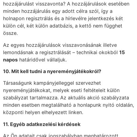
hozzájárulást visszavonta? A hozzájárulások esetében
minden hozzájárulás egy adott célra szól, így a
holnapon regisztrálás és a hírlevélre jelentkezés két
külön cél, két külön adatbázis, a kettő nem függhet
össze.
Az egyes hozzájárulások visszavonásának illetve
lemondásnak a regisztrálását – technikai okokból
15
napos
határidővel vállaljuk.
10. Mit kell tudni a nyerem
é
nyját
é
kokr
ó
l?
Társaságunk kampányjelleggel szervezhet
nyereményjátékokat, melyek eseti feltételeit külön
szabályzat tartalmazza. Az aktuális akció szabályzata
minden esetben megtalálható a honlapunk nyitó oldalán,
központi helyen elhelyezett linken.
11. Egy
é
b adatkezel
é
si k
é
rd
é
sek
Az Ön adatait csak jogszabályban meghatározott