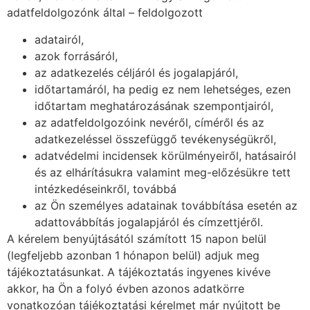
adatfeldolgozónk által – feldolgozott
adatairól,
azok forrásáról,
az adatkezelés céljáról és jogalapjáról,
időtartamáról, ha pedig ez nem lehetséges, ezen
időtartam meghatározásának szempontjairól,
az adatfeldolgozóink nevéről, címéről és az
adatkezeléssel összefüggő tevékenységükről,
adatvédelmi incidensek körülményeiről, hatásairól
és az elhárításukra valamint meg-előzésükre tett
intézkedéseinkről, továbbá
az Ön személyes adatainak továbbítása esetén az
adattovábbítás jogalapjáról és címzettjéről.
A kérelem benyújtásától számított 15 napon belül
(legfeljebb azonban 1 hónapon belül) adjuk meg
tájékoztatásunkat. A tájékoztatás ingyenes kivéve
akkor, ha Ön a folyó évben azonos adatkörre
vonatkozóan tájékoztatási kérelmet már nyújtott be