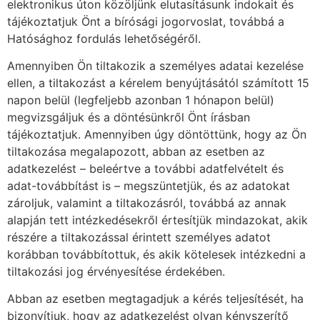
elektronikus úton közöljünk elutasításunk indokait és
tájékoztatjuk Önt a bírósági jogorvoslat, továbbá a
Hatósághoz fordulás lehetőségéről.
Amennyiben Ön tiltakozik a személyes adatai kezelése
ellen, a tiltakozást a kérelem benyújtásától számított 15
napon belül (legfeljebb azonban 1 hónapon belül)
megvizsgáljuk és a döntésünkről Önt írásban
tájékoztatjuk. Amennyiben úgy döntöttünk, hogy az Ön
tiltakozása megalapozott, abban az esetben az
adatkezelést – beleértve a további adatfelvételt és
adat-továbbítást is – megszüntetjük, és az adatokat
zároljuk, valamint a tiltakozásról, továbbá az annak
alapján tett intézkedésekről értesítjük mindazokat, akik
részére a tiltakozással érintett személyes adatot
korábban továbbítottuk, és akik kötelesek intézkedni a
tiltakozási jog érvényesítése érdekében.
Abban az esetben megtagadjuk a kérés teljesítését, ha
bizonyítjuk, hogy az adatkezelést olyan kényszerítő