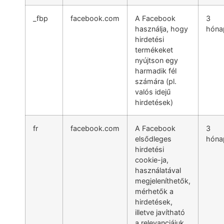
_fbp
facebook.com
A Facebook
3
használja, hogy
hóna
hirdetési
termékeket
nyújtson egy
harmadik fél
számára (pl.
valós idejű
hirdetések)
fr
facebook.com
A Facebook
3
elsődleges
hóna
hirdetési
cookie-ja,
használatával
megjeleníthetők,
mérhetők a
hirdetések,
illetve javítható
a relevanciájuk.