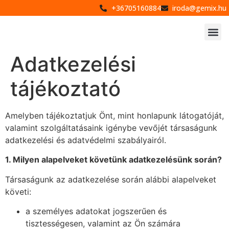
+36705160884
iroda@gemix.hu
Adatkezelési
tájékoztató
Amelyben tájékoztatjuk Önt, mint honlapunk látogatóját,
valamint szolgáltatásaink igénybe vevőjét társaságunk
adatkezelési és adatvédelmi szabályairól.
1. Milyen alapelveket k
ö
vetünk adatkezel
é
sünk sorá
n?
Társaságunk az adatkezelése során alábbi alapelveket
követi:
a személyes adatokat jogszerűen és
tisztességesen, valamint az Ön számára