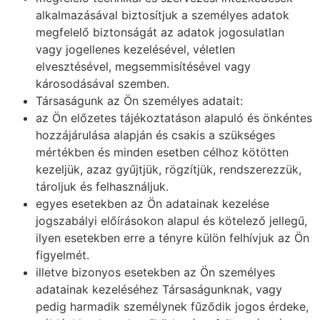
alkalmazásával biztosítjuk a személyes adatok
megfelelő biztonságát az adatok jogosulatlan
vagy jogellenes kezelésével, véletlen
elvesztésével, megsemmisítésével vagy
károsodásával szemben.
Társaságunk az Ön személyes adatait:
az Ön előzetes tájékoztatáson alapuló és önkéntes
hozzájárulása alapján és csakis a szükséges
mértékben és minden esetben célhoz kötötten
kezeljük, azaz gyűjtjük, rögzítjük, rendszerezzük,
tároljuk és felhasználjuk.
egyes esetekben az Ön adatainak kezelése
jogszabályi előírásokon alapul és kötelező jellegű,
ilyen esetekben erre a tényre külön felhívjuk az Ön
figyelmét.
illetve bizonyos esetekben az Ön személyes
adatainak kezeléséhez Társaságunknak, vagy
pedig harmadik személynek fűződik jogos érdeke,