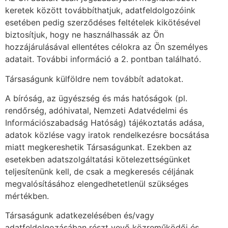
keretek között továbbíthatjuk, adatfeldolgozóink
esetében pedig szerződéses feltételek kikötésével
biztosítjuk, hogy ne használhassák az Ön
hozzájárulásával ellentétes célokra az Ön személyes
adatait. További információ a 2. pontban található.
Társaságunk külföldre nem továbbít adatokat.
A bíróság, az ügyészség és más hatóságok (pl.
rendőrség, adóhivatal, Nemzeti Adatvédelmi és
Információszabadság Hatóság) tájékoztatás adása,
adatok közlése vagy iratok rendelkezésre bocsátása
miatt megkereshetik Társaságunkat. Ezekben az
esetekben adatszolgáltatási kötelezettségünket
teljesítenünk kell, de csak a megkeresés céljának
megvalósításához elengedhetetlenül szükséges
mértékben.
Társaságunk adatkezelésében és/vagy
adatfeldolgozásában részt vevő közreműködői és