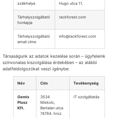
székhelye
Hugo utca 11.
Tárhelyszolgáltató
rackforest.com
honlapja
Tárhelyszolgáltató
info@rackforest.com
email címe
Társaságunk az adatok kezelése során – ügyfeleink
színvonalas kiszolgálása érdekében – az alábbi
adatfeldolgozókat veszi igénybe:
Név
Cím
Tevékenység
Gemix
3534
IT szolgáltatás
Plusz
Miskolc,
Kft.
Bertalan utca
74764. hrsz.