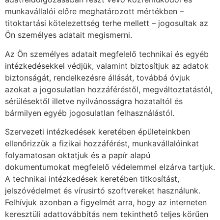
munkavállalói előre meghatározott mértékben –
titoktartási kötelezettség terhe mellett – jogosultak az
Ön személyes adatait megismerni.
Az Ön személyes adatait megfelelő technikai és egyéb
intézkedésekkel védjük, valamint biztosítjuk az adatok
biztonságát, rendelkezésre állását, továbbá óvjuk
azokat a jogosulatlan hozzáféréstől, megváltoztatástól,
sérülésektől illetve nyilvánosságra hozataltól és
bármilyen egyéb jogosulatlan felhasználástól.
Szervezeti intézkedések keretében épületeinkben
ellenőrizzük a fizikai hozzáférést, munkavállalóinkat
folyamatosan oktatjuk és a papír alapú
dokumentumokat megfelelő védelemmel elzárva tartjuk.
A technikai intézkedések keretében titkosítást,
jelszóvédelmet és vírusirtó szoftvereket használunk.
Felhívjuk azonban a figyelmét arra, hogy az interneten
keresztüli adattovábbítás nem tekinthető teljes körűen