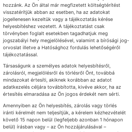
hozzánk. Az Ön által már megfizetett költségtérítést
visszatérítjük abban az esetben, ha az adatokat
jogellenesen kezeltük vagy a tájékoztatás kérése
helyesbítéshez vezetett. A tájékoztatást csak
törvényben foglalt esetekben tagadhatjuk meg
jogszabályi hely megjelölésével, valamint a bírósági jog-
orvoslat illetve a Hatósághoz fordulás lehetőségéről
tájékoztatással.
Társaságunk a személyes adatok helyesbítésről,
zárolásról, megjelölésről és törlésről Önt, továbbá
mindazokat értesíti, akiknek korábban az adatot
adatkezelés céljára továbbította, kivéve akkor, ha az
értesítés elmaradása az Ön jogos érdekét nem sérti.
Amennyiben az Ön helyesbítés, zárolás vagy törlés
iránti kérelmét nem teljesítjük, a kérelem kézhezvételét
követő 15 napon belül (legfeljebb azonban 1 hónapon
belül) írásban vagy – az Ön hozzájárulásával –