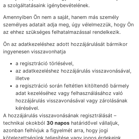
a szolgáltatásaink igénybevételének.
Amennyiben Ön nem a saját, hanem más személy
személyes adatait adja meg, úgy vélelmezzük, hogy Ön
az ehhez szükséges felhatalmazással rendelkezik.
Ön az adatkezeléshez adott hozzájárulását bármikor
ingyenesen visszavonhatja
a regisztráció törlésével,
az adatkezeléshez hozzájárulás visszavonásával,
illetve
a regisztráció során feltétlen kitöltendő bármely
adat kezeléséhez vagy felhasználásához való
hozzájárulás visszavonásával vagy zárolásának
kérésével.
A hozzájárulás visszavonásának regisztrálását –
technikai okokból
30 napos
határidővel vállaljuk,
azonban felhívjuk a figyelmét arra, hogy jogi
kötelezettségünk teljesítése vagy jogos érdekeink