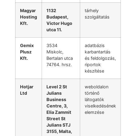
Magyar
1132
tárhely
Hosting
Budapest,
szolgáltatás
Kft.
Victor Hugo
utca 11.
Gemix
3534
adatbázis
Plusz
Miskolc,
karbantartás
Kft.
Bertalan utca
és feldolgozás,
74764. hrsz.
riportok
készítése
Hotjar
Level 2 St
weboldalon
Ltd
Julians
történő
Business
látogatók
Centre, 3,
viselkedésének
Elia Zammit
elemzése
Street St
Julians STJ
3155, Malta,