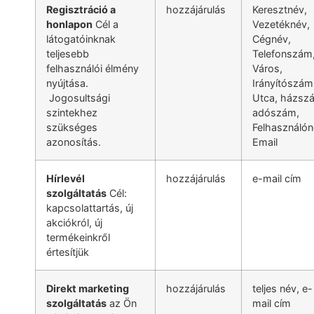
Regisztráció a
hozzájárulás
Keresztnév,
honlapon
Cél a
Vezetéknév,
látogatóinknak
Cégnév,
teljesebb
Telefonszám
felhasználói élmény
Város,
nyújtása.
Irányítószám
Jogosultsági
Utca, házsz
szintekhez
adószám,
szükséges
Felhasználón
azonosítás.
Email
Hí
rlev
é
l
hozzájárulás
e-mail cím
szolgá
ltat
ás
Cél:
kapcsolattartás, új
akciókról, új
termékeinkről
értesítjük
Direkt marketing
hozzájárulás
teljes név, e-
szolgá
ltat
ás
az Ön
mail cím