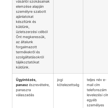
vásárlói szokásainak
elemzése alapján
személyre szabott
ajánlatokat
készítünk és
küldünk,
üzletszerzési célból
Önt megkeressük,
az általunk
forgalmazott
termékekről és
szolgáltatásokról
tájékoztatókat
küldünk.
Ü
gyint
é
z
é
s,
jogi
teljes név e-
panasz
észrevételre,
kötelezettség
mail cím
panaszra
telefonszám
válaszadás
levelezési cí
egyéb
személyes