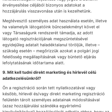
érvényesítése céljából bizonyos adatokat a
hozzájárulás visszavonása után is kezelhetünk.
Megtévesztő személyes adat használata esetén, illetve
ha valamelyik látogatóink bűncselekményt követ el
vagy Társaságunk rendszerét támadja, az adott
látogató regisztrációjának megszüntetésével
egyidejűleg adatait haladéktalanul töröljük, illetve –
szükség esetén – megőrizzük azokat a polgári jogi
felelősség megállapításának vagy büntető eljárás
lefolytatásának időtartama alatt.
9. Mit kell tudni direkt marketing
é
s hí
rlev
é
l c
é
lú
adatkezel
é
sünkrő
l?
Ön a regisztráció során tett nyilatkozatával vagy
később, hírlevél és/vagy direkt marketing regisztráció
felületén tárolt személyes adatainak módosításával
(azaz hozzájárulási szándéka egyértelmű
kinyilvánításával) hozzájárulását adhatja ahhoz, hogy az