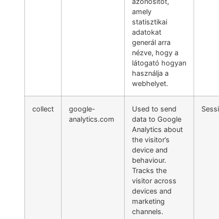
azonosítót,
amely
statisztikai
adatokat
generál arra
nézve, hogy a
látogató hogyan
használja a
webhelyet.
collect
google-
Used to send
Sess
analytics.com
data to Google
Analytics about
the visitor’s
device and
behaviour.
Tracks the
visitor across
devices and
marketing
channels.