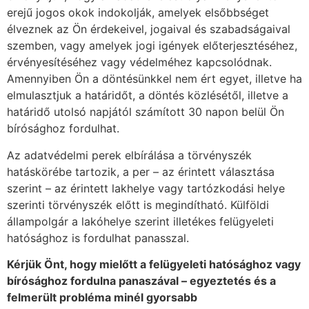
erejű jogos okok indokolják, amelyek elsőbbséget
élveznek az Ön érdekeivel, jogaival és szabadságaival
szemben, vagy amelyek jogi igények előterjesztéséhez,
érvényesítéséhez vagy védelméhez kapcsolódnak.
Amennyiben Ön a döntésünkkel nem ért egyet, illetve ha
elmulasztjuk a határidőt, a döntés közlésétől, illetve a
határidő utolsó napjától számított 30 napon belül Ön
bírósághoz fordulhat.
Az adatvédelmi perek elbírálása a törvényszék
hatáskörébe tartozik, a per – az érintett választása
szerint – az érintett lakhelye vagy tartózkodási helye
szerinti törvényszék előtt is megindítható. Külföldi
állampolgár a lakóhelye szerint illetékes felügyeleti
hatósághoz is fordulhat panasszal.
K
é
rjük Önt, hogy mielőtt a felügyeleti hat
ó
sághoz vagy
bír
ó
sághoz fordulna panaszá
val
– egyeztet
é
s
é
s a
felmerült probl
é
ma min
é
l gyorsabb