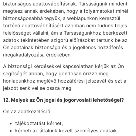
biztonságos adattovábbításnak. Társaságunk mindent
megtesz annak érdekében, hogy a folyamatokat minél
biztonságosabbá tegyük, a weblapunkon keresztül
történő adattovábbításért azonban nem tudunk teljes
felelősséget vállalni, ám a Társaságunkhoz beérkezett
adatok tekintetében szigorú előírásokat tartunk be az
Ön adatainak biztonsága és a jogellenes hozzáférés
megakadályozása érdekében.
A biztonsági kérdésekkel kapcsolatban kérjük az Ön
segítségét abban, hogy gondosan őrizze meg
honlapunkhoz meglévő hozzáférési jelszavát és ezt a
jelszót senkivel se ossza meg.
12. Melyek az Ön jogai
é
s jogorvoslati lehetős
é
gei?
Ön az adatkezelésről
tájékoztatást kérhet,
kérheti az általunk kezelt személyes adataik