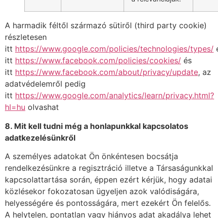
A harmadik féltől származó sütiről (third party cookie)
részletesen
itt
https://www.google.com/policies/technologies/types/
itt
https://www.facebook.com/policies/cookies/
és
itt
https://www.facebook.com/about/privacy/update
, az
adatvédelemről pedig
itt
https://www.google.com/analytics/learn/privacy.html?
hl=hu
olvashat
8. Mit kell tudni m
é
g a honlapunkkal kapcsolatos
adatkezel
é
sünkről
A személyes adatokat Ön önkéntesen bocsátja
rendelkezésünkre a regisztráció illetve a Társaságunkkal
kapcsolattartása során, éppen ezért kérjük, hogy adatai
közlésekor fokozatosan ügyeljen azok valódiságára,
helyességére és pontosságára, mert ezekért Ön felelős.
A helytelen, pontatlan vagy hiányos adat akadálya lehet