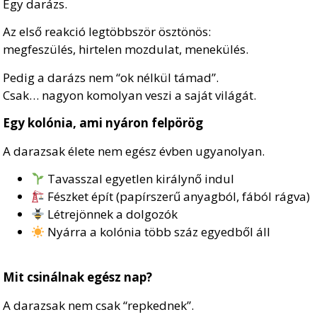
Egy darázs.
Az első reakció legtöbbször ösztönös:
megfeszülés, hirtelen mozdulat, menekülés.
Pedig a darázs nem “ok nélkül támad”.
Csak… nagyon komolyan veszi a saját világát.
Egy kolónia, ami nyáron felpörög
A darazsak élete nem egész évben ugyanolyan.
Tavasszal egyetlen királynő indul
Fészket épít (papírszerű anyagból, fából rágva)
Létrejönnek a dolgozók
Nyárra a kolónia több száz egyedből áll
Mit csinálnak egész nap?
A darazsak nem csak “repkednek”.