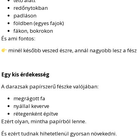
tető alatt
redőnytokban
padláson
földben (egyes fajok)
fákon, bokrokon
És ami fontos:
minél később veszed észre, annál nagyobb lesz a fés
Egy kis érdekesség
A darazsak papírszerű fészke valójában:
megrágott fa
nyállal keverve
rétegenként építve
Ezért olyan, mintha papírból lenne.
És ezért tudnak hihetetlenül gyorsan növekedni.