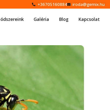
+36705160884
iroda@gemix.hu
ódszereink
Galéria
Blog
Kapcsolat