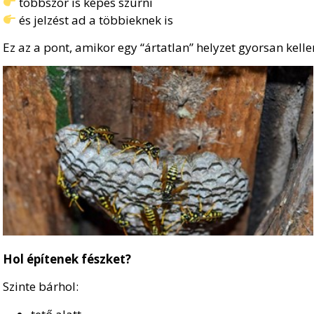
többször is képes szúrni
és jelzést ad a többieknek is
Ez az a pont, amikor egy “ártatlan” helyzet gyorsan kelle
Hol építenek fészket?
Szinte bárhol: