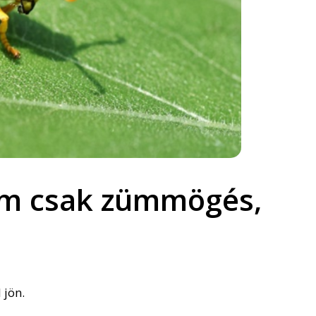
em csak zümmögés,
 jön.