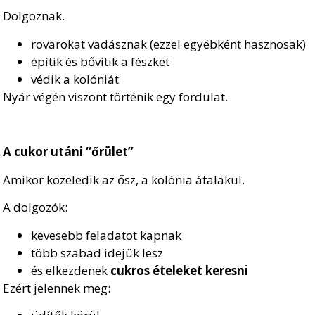
Dolgoznak.
rovarokat vadásznak (ezzel egyébként hasznosak)
építik és bővítik a fészket
védik a kolóniát
Nyár végén viszont történik egy fordulat.
A cukor utáni “őrület”
Amikor közeledik az ősz, a kolónia átalakul.
A dolgozók:
kevesebb feladatot kapnak
több szabad idejük lesz
és elkezdenek
cukros ételeket keresni
Ezért jelennek meg: