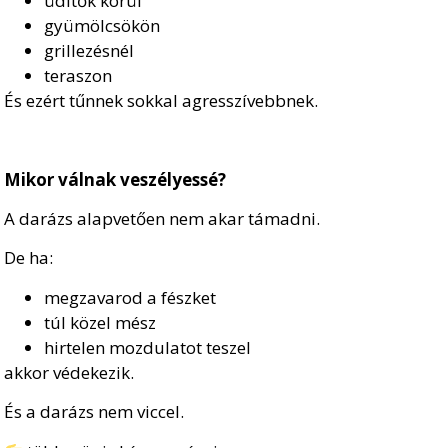
üdítők körül
gyümölcsökön
grillezésnél
teraszon
És ezért tűnnek sokkal agresszívebbnek.
Mikor válnak veszélyessé?
A darázs alapvetően nem akar támadni.
De ha:
megzavarod a fészket
túl közel mész
hirtelen mozdulatot teszel
akkor védekezik.
És a darázs nem viccel.