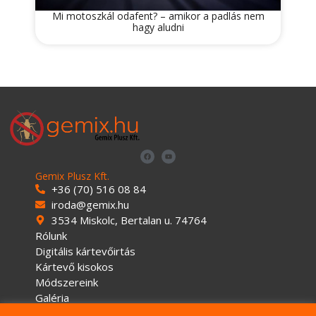
Mi motoszkál odafent? – amikor a padlás nem
hagy aludni
Gemix Plusz Kft.
+36 (70) 516 08 84
iroda@gemix.hu
3534 Miskolc, Bertalan u. 74764
Rólunk
Digitális kártevőirtás
Kártevő kisokos
Módszereink
Galéria
Pest Control