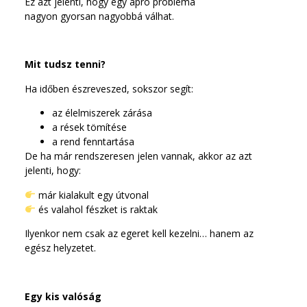
Ez azt jelenti, hogy egy apró probléma
nagyon gyorsan nagyobbá válhat.
Mit tudsz tenni?
Ha időben észreveszed, sokszor segít:
az élelmiszerek zárása
a rések tömítése
a rend fenntartása
De ha már rendszeresen jelen vannak, akkor az azt
jelenti, hogy:
már kialakult egy útvonal
és valahol fészket is raktak
Ilyenkor nem csak az egeret kell kezelni… hanem az
egész helyzetet.
Egy kis valóság