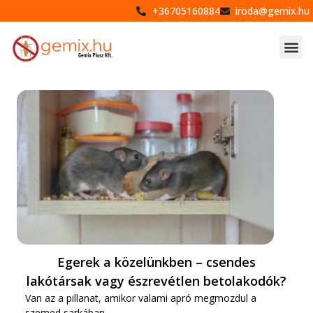
+36705160884
iroda@gemix.hu
Egerek a közelünkben – csendes
lakótársak vagy észrevétlen betolakodók?
Van az a pillanat, amikor valami apró megmozdul a
szemed sarkában.