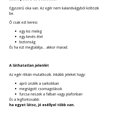
Egyszerű oka van. Az egér nem kalandvágyból költözik
be.
Ő csak ezt keresi:
egy kis meleg
egy kevés étel
biztonság
És ha ezt megtalálja… akkor marad.
A láthatatlan jelenlét
Az egér ritkán mutatkozik. Inkább jeleket hagy:
apró ürülék a sarkokban
megrágott csomagolások
furcsa neszek a falban vagy plafonban
És a legfontosabb:
ha egyet látsz, jó eséllyel több van.