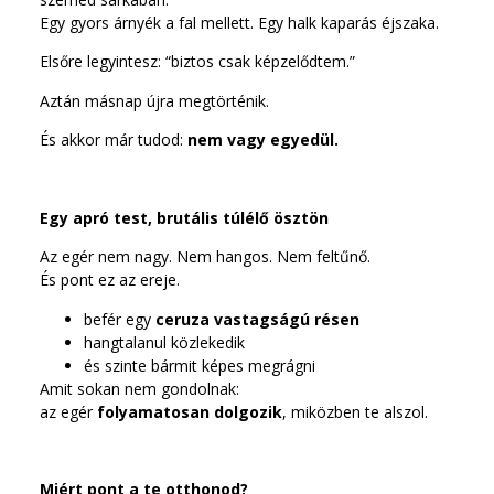
Egy gyors árnyék a fal mellett. Egy halk kaparás éjszaka.
Elsőre legyintesz: “biztos csak képzelődtem.”
Aztán másnap újra megtörténik.
És akkor már tudod:
nem vagy egyedül.
Egy apró test, brutális túlélő ösztön
Az egér nem nagy. Nem hangos. Nem feltűnő.
És pont ez az ereje.
befér egy
ceruza vastagságú résen
hangtalanul közlekedik
és szinte bármit képes megrágni
Amit sokan nem gondolnak:
az egér
folyamatosan dolgozik
, miközben te alszol.
Miért pont a te otthonod?