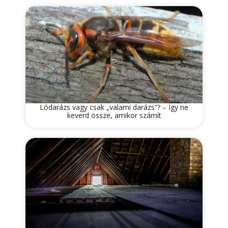
Lódarázs vagy csak „valami darázs”? – Így ne
keverd össze, amikor számít