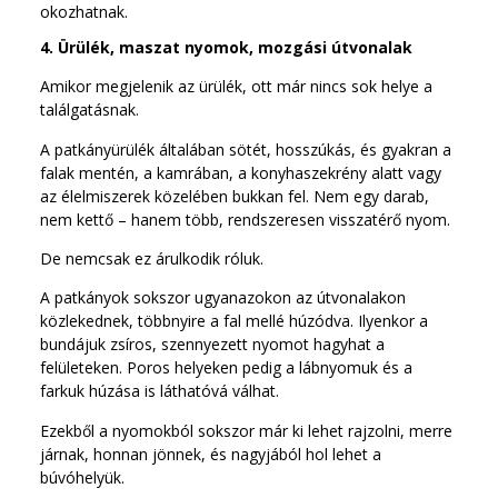
okozhatnak.
4. Ürülék, maszat nyomok, mozgási útvonalak
Amikor megjelenik az ürülék, ott már nincs sok helye a
találgatásnak.
A patkányürülék általában sötét, hosszúkás, és gyakran a
falak mentén, a kamrában, a konyhaszekrény alatt vagy
az élelmiszerek közelében bukkan fel. Nem egy darab,
nem kettő – hanem több, rendszeresen visszatérő nyom.
De nemcsak ez árulkodik róluk.
A patkányok sokszor ugyanazokon az útvonalakon
közlekednek, többnyire a fal mellé húzódva. Ilyenkor a
bundájuk zsíros, szennyezett nyomot hagyhat a
felületeken. Poros helyeken pedig a lábnyomuk és a
farkuk húzása is láthatóvá válhat.
Ezekből a nyomokból sokszor már ki lehet rajzolni, merre
járnak, honnan jönnek, és nagyjából hol lehet a
búvóhelyük.