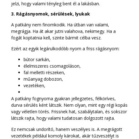
jelzi, hogy valami tényleg bent él a lakásban.
3. Rágásnyomok, sérülések, lyukak
A patkány nem finomkodik. Ha útban van valami,
megrágja. Ha át akar jutni valahova, nekimegy. Ha a
fogát koptatnia kell, szinte bármit célba vesz.
Ezért az egyik legárulkodóbb nyom a friss rágásnyom:
bútor sarkán,
élelmiszeres csomagoláson,
fal melletti részeken,
műanyag dobozon,
vezetéken,
A patkány fognyoma gyakran jellegzetes, félköríves,
durva sérülés ként látszik. Nem olyan, mint egy régi kopás
vagy véletlen törés. Frissnek hat, szabálytalan, és sokszor
látszik rajta, hogy valami tudatosan dolgozott rajta.
Ez nemcsak undorító, hanem veszélyes is. A megrágott
vezetékek például komoly károkat, akár tűzveszélyt is