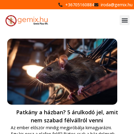
+36705160884
iroda@gemix.hu
Patkány a házban? 5 árulkodó jel, amit
nem szabad félvállról venni
Az ember először mindig megpróbálja kimagyarázni.
Egy kis nesz a plafon felől? Biztos csak a ház dolgozik.