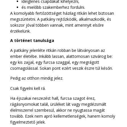
ideiglenes csapdákat kihelyezni,
és mielőbb szakemberhez fordulni.
A komolyabb fertőzöttséget házilag ritkán lehet biztosan
megszüntetni. A patkány rejtőzködik, alkalmazkodik, és
sokszor jóval többen vannak, mint amennyit elsőre
érzékelünk.
A történet tanulsága
A patkány jelenléte ritkán robban be látványosan az
ember életébe. Inkább lassan, alattomosan szivárog be:
egy kis zajjal, egy furcsa szaggal, egy megrágott
csomagolással. Sokan pont ezért veszik észre túl későn.
Pedig az otthon mindig jelez.
Csak figyelni kell rá.
Ha éjszakai neszezést hall, furcsa szagot érez,
rágásnyomokat talál, ürüléket lát vagy megdézsmált
élelmiszerrel szembesül, akkor ne nyugtassa magát
tovább. Ezek nem apró kellemetlenségek, hanem komoly
figyelmeztető jelek.