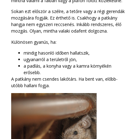
mintha valami a falban vagy a plafon fölött közlekedne.
Sokan ezt először a szélre, a tetőre vagy a régi gerendák
mozgására fogják. Ez érthető is. Csakhogy a patkány
hangja nem egyszeri reccsenés. Inkább rendszeres, élő
mozgás. Olyan, mintha valaki odafent dolgozna.
Különösen gyanús, ha:
mindig hasonló időben hallatszik,
ugyanarról a területről jön,
a padlás, a konyha vagy a kamra környékén
erősebb.
A patkány nem csendes lakótárs. Ha bent van, előbb-
utóbb hallani fogja.