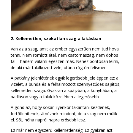
2. Kellemetlen, szokatlan szag a lakásban
Van az a szag, amit az ember egyszerűen nem tud hova
tenni. Nem romlott étel, nem csatornaszag, nem dohos
fal – hanem valami egészen más. Nehéz pontosan leírni,
de aki már találkozott vele, utána rögtön felismeri.
A patkány jelenlétének egyik legerősebb jele éppen ez: a
vizelet, a bunda és a felhalmozott szennyeződés sajátos,
kellemetlen szaga. Gyakran a spájzban, a konyhában, a
padláson vagy a falak közelében a legerősebb.
A gond az, hogy sokan ilyenkor takarítani kezdenek,
fertőtlenítenek, átnéznek mindent, de a szag nem múlik
el. Sőt, néha napról napra erősebb lesz.
Ez már nem egyszerű kellemetlenség. Ez gyakran azt