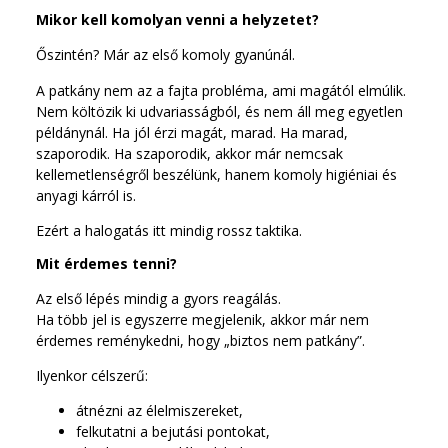
Mikor kell komolyan venni a helyzetet?
Őszintén? Már az első komoly gyanúnál.
A patkány nem az a fajta probléma, ami magától elmúlik.
Nem költözik ki udvariasságból, és nem áll meg egyetlen
példánynál. Ha jól érzi magát, marad. Ha marad,
szaporodik. Ha szaporodik, akkor már nemcsak
kellemetlenségről beszélünk, hanem komoly higiéniai és
anyagi kárról is.
Ezért a halogatás itt mindig rossz taktika.
Mit érdemes tenni?
Az első lépés mindig a gyors reagálás.
Ha több jel is egyszerre megjelenik, akkor már nem
érdemes reménykedni, hogy „biztos nem patkány”.
Ilyenkor célszerű:
átnézni az élelmiszereket,
felkutatni a bejutási pontokat,