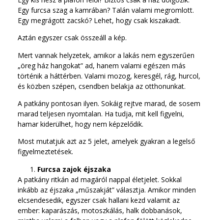
Egy furcsa szag a kamrában? Talán valami megromlott.
Egy megrágott zacskó? Lehet, hogy csak kiszakadt.
Aztán egyszer csak összeáll a kép.
Mert vannak helyzetek, amikor a lakás nem egyszerűen
„öreg ház hangokat” ad, hanem valami egészen más
történik a háttérben. Valami mozog, keresgél, rág, hurcol,
és közben szépen, csendben belakja az otthonunkat.
A patkány pontosan ilyen. Sokáig rejtve marad, de sosem
marad teljesen nyomtalan. Ha tudja, mit kell figyelni,
hamar kiderülhet, hogy nem képzelődik.
Most mutatjuk azt az 5 jelet, amelyek gyakran a legelső
figyelmeztetések.
Furcsa zajok éjszaka
A patkány ritkán ad magáról nappal életjelet. Sokkal
inkább az éjszaka „műszakját” választja. Amikor minden
elcsendesedik, egyszer csak hallani kezd valamit az
ember: kaparászás, motoszkálás, halk dobbanások,