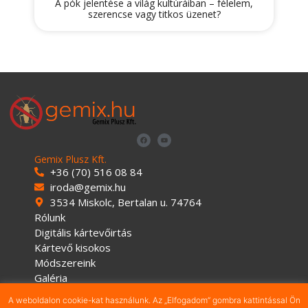
A pók jelentése a világ kultúráiban – félelem,
szerencse vagy titkos üzenet?
Gemix Plusz Kft.
+36 (70) 516 08 84
iroda@gemix.hu
3534 Miskolc, Bertalan u. 74764
Rólunk
Digitális kártevőirtás
Kártevő kisokos
Módszereink
Galéria
Pest Control
A weboldalon cookie-kat használunk. Az „Elfogadom” gombra kattintással Ön