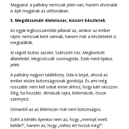
Magyarul: a patkány nemcsak jelen van, hanem útvonalat
is épít magának az otthonában.
5. Megdézsmált élelmiszer, kiszórt készletek
Az egyik legbosszantóbb pillanat az, amikor az ember
rájön: nemcsak bent vannak, hanem már a készleteket is
megtalálták.
Ki rágott lisztes zacskó. Szétszórt rizs. Megbontott
állateledel. Megcsócsált csomagolás. Ezek mind tipikus
jelek.
A patkány nagyon találékony. Oda is bejut, ahová az
ember elsőre biztonságosnak gondolja. És ami még
rosszabb: nem kell sokat ennie ahhoz, hogy kárt okozzon.
Elég, ha hozzáér, átmászik rajta, belemászik, össze
szennyezi.
Onnantól az az élelmiszer már nem biztonságos.
Ezért a kérdés ilyenkor nem az, hogy „mennyit evett
belőle?”, hanem az, hogy „mihez ért hozzá még?”.