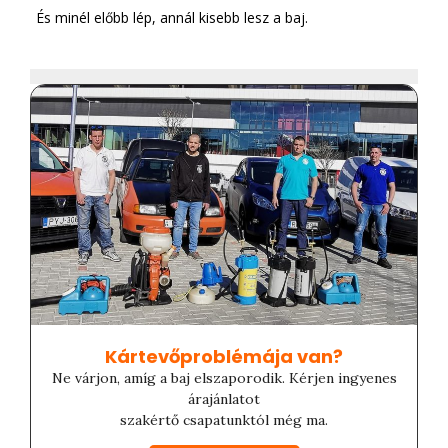
És minél előbb lép, annál kisebb lesz a baj.
Kártevőproblémája van?​
Ne várjon, amíg a baj elszaporodik. Kérjen ingyenes
árajánlatot
szakértő csapatunktól még ma.