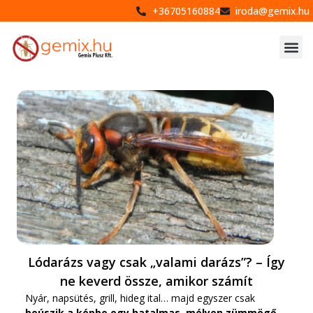
+36705160884
iroda@gemix.hu
Lódarázs vagy csak „valami darázs”? – Így
ne keverd össze, amikor számít
Nyár, napsütés, grill, hideg ital… majd egyszer csak
beúszik a képbe egy hatalmas, mélyen zümmögő