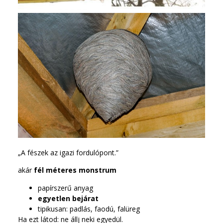
„A fészek az igazi fordulópont.”
akár
fél méteres monstrum
papírszerű anyag
egyetlen bejárat
tipikusan: padlás, faodú, falüreg
Ha ezt látod: ne állj neki egyedül.