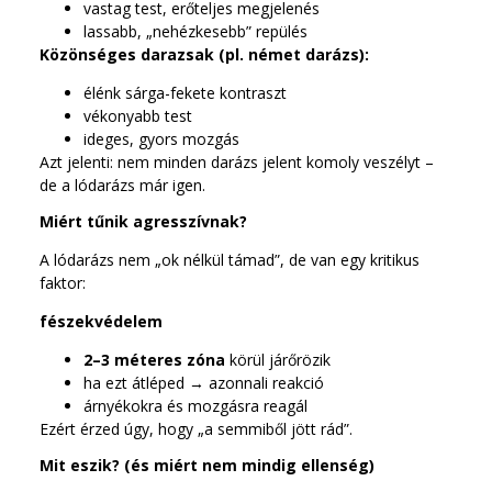
vastag test, erőteljes megjelenés
lassabb, „nehézkesebb” repülés
Közönséges darazsak (pl. német darázs):
élénk sárga-fekete kontraszt
vékonyabb test
ideges, gyors mozgás
Azt jelenti: nem minden darázs jelent komoly veszélyt –
de a lódarázs már igen.
Miért tűnik agresszívnak?
A lódarázs nem „ok nélkül támad”, de van egy kritikus
faktor:
fészekvédelem
2–3 méteres zóna
körül járőrözik
ha ezt átléped → azonnali reakció
árnyékokra és mozgásra reagál
Ezért érzed úgy, hogy „a semmiből jött rád”.
Mit eszik? (és miért nem mindig ellenség)