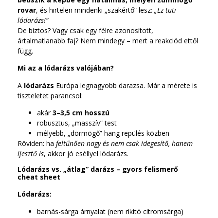
rovar
, és hirtelen mindenki „szakértő” lesz:
„Ez tuti
lódarázs!”
De biztos? Vagy csak egy félre azonosított,
ártalmatlanabb faj? Nem mindegy – mert a reakciód ettől
függ.
Mi az a lódarázs valójában?
A
lódarázs
Európa legnagyobb darazsa. Már a mérete is
tiszteletet parancsol:
akár
3–3,5 cm hosszú
robusztus, „masszív” test
mélyebb, „dörmögő” hang repülés közben
Röviden: ha
feltűnően nagy és nem csak idegesítő, hanem
ijesztő is
, akkor jó eséllyel lódarázs.
Lódarázs vs. „átlag” darázs – gyors felismerő
cheat sheet
Lódarázs:
barnás-sárga árnyalat (nem rikító citromsárga)