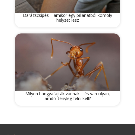
Darázscsípés – amikor egy pillanatból komoly
helyzet lesz
Milyen hangyafajták vannak – és van olyan,
amitől tényleg félni kell?