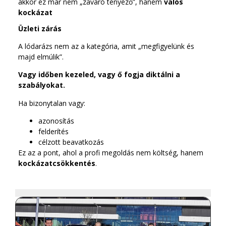
akkor ez már nem „zavaró tényező”, hanem
valós
kockázat
Üzleti zárás
A lódarázs nem az a kategória, amit „megfigyelünk és
majd elmúlik”.
Vagy időben kezeled, vagy ő fogja diktálni a
szabályokat.
Ha bizonytalan vagy:
azonosítás
felderítés
célzott beavatkozás
Ez az a pont, ahol a profi megoldás nem költség, hanem
kockázatcsökkentés
.