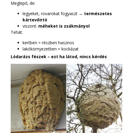
Meglepő, de:
legyeket, rovarokat fogyaszt →
természetes
kártevőirtó
viszont:
méheket is zsákmányol
Tehát:
kertben = részben hasznos
lakókörnyezetben = kockázat
Lódarázs fészek – ezt ha látod, nincs kérdés