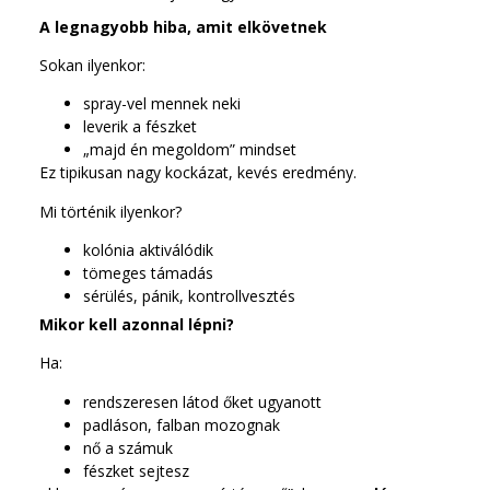
A legnagyobb hiba, amit elkövetnek
Sokan ilyenkor:
spray-vel mennek neki
leverik a fészket
„majd én megoldom” mindset
Ez tipikusan nagy kockázat, kevés eredmény.
Mi történik ilyenkor?
kolónia aktiválódik
tömeges támadás
sérülés, pánik, kontrollvesztés
Mikor kell azonnal lépni?
Ha:
rendszeresen látod őket ugyanott
padláson, falban mozognak
nő a számuk
fészket sejtesz