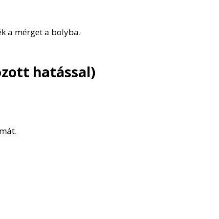
ék a mérget a bolyba.
ozott hatással)
émát.