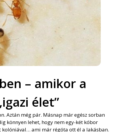
ben – amikor a
igazi élet”
ton. Aztán még pár. Másnap már egész sorban
edig könnyen lehet, hogy nem egy-két kóbor
 kolóniával… ami már régóta ott él a lakásban.