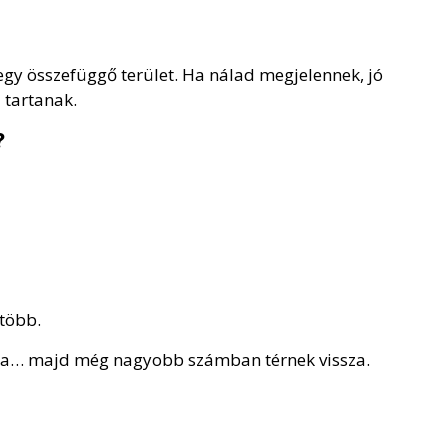
gy összefüggő terület. Ha nálad megjelennek, jó
 tartanak.
?
több.
apra… majd még nagyobb számban térnek vissza.