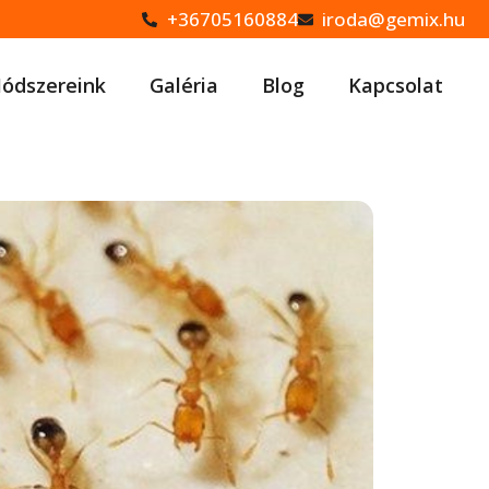
+36705160884
iroda@gemix.hu
ódszereink
Galéria
Blog
Kapcsolat