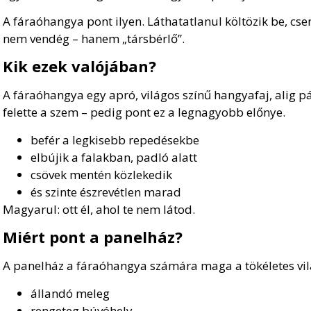
A fáraóhangya pont ilyen. Láthatatlanul költözik be, cs
nem vendég – hanem „társbérlő”.
Kik ezek valójában?
A fáraóhangya egy apró, világos színű hangyafaj, alig pá
felette a szem – pedig pont ez a legnagyobb előnye.
befér a legkisebb repedésekbe
elbújik a falakban, padló alatt
csövek mentén közlekedik
és szinte észrevétlen marad
Magyarul: ott él, ahol te nem látod.
Miért pont a panelház?
A panelház a fáraóhangya számára maga a tökéletes vil
állandó meleg
rengeteg búvóhely