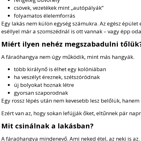
csövek, vezetékek mint „autópályák”
folyamatos élelemforrás
Egy lakás nem külön egység számukra. Az egész épület e
eséllyel már a szomszédnál is ott vannak – vagy épp oda
Miért ilyen nehéz megszabadulni tőlük
A fáraóhangya nem úgy működik, mint más hangyák.
több királynő is élhet egy kolóniában
ha veszélyt éreznek, szétszóródnak
új bolyokat hoznak létre
gyorsan szaporodnak
Egy rossz lépés után nem kevesebb lesz belőlük, hanem 
Ezért van az, hogy sokan lefújják őket, eltűnnek pár n
Mit csinálnak a lakásban?
A fáraóhangya mindenevő. Ami neked étel, az neki is az.