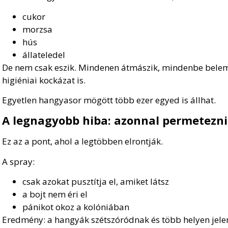
cukor
morzsa
hús
állateledel
De nem csak eszik. Mindenen átmászik, mindenbe belem
higiéniai kockázat is.
Egyetlen hangyasor mögött több ezer egyed is állhat.
A legnagyobb hiba: azonnal permetezni
Ez az a pont, ahol a legtöbben elrontják.
A spray:
csak azokat pusztítja el, amiket látsz
a bojt nem éri el
pánikot okoz a kolóniában
Eredmény: a hangyák szétszóródnak és több helyen jel