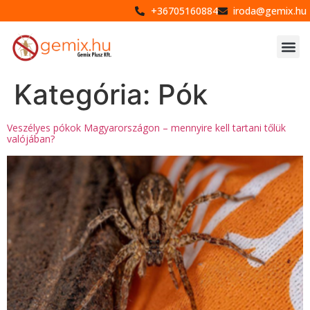
+36705160884
iroda@gemix.hu
Kategória:
Pók
Veszélyes pókok Magyarországon – mennyire kell tartani tőlük
valójában?