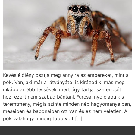
Kevés élőlény osztja meg annyira az embereket, mint a
pók. Van, aki már a látványától is kirázódik, más meg
inkább arrébb tessékeli, mert úgy tartja: szerencsét
hoz, ezért nem szabad bántani. Furcsa, nyolclábú kis
teremtmény, mégis szinte minden nép hagyományaiban,
meséiben és babonáiban ott van és ez nem véletlen. A
pók valahogy mindig több volt […]