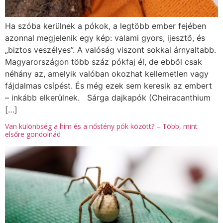
Ha szóba kerülnek a pókok, a legtöbb ember fejében
azonnal megjelenik egy kép: valami gyors, ijesztő, és
„biztos veszélyes”. A valóság viszont sokkal árnyaltabb.
Magyarországon több száz pókfaj él, de ebből csak
néhány az, amelyik valóban okozhat kellemetlen vagy
fájdalmas csípést. És még ezek sem keresik az embert
– inkább elkerülnek. Sárga dajkapók (Cheiracanthium
[…]
Van különbség a hím és a nőstény pók között? – Több, mint
elsőre gondolnád