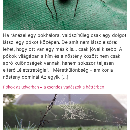
Ha ránézel egy pókhálóra, valószínűleg csak egy dolgot
látsz: egy pókot középen. De amit nem látsz elsőre:
lehet, hogy ott van egy másik is… csak jóval kisebb. A
pókok világában a hím és a nőstény között nem csak
apró különbségek vannak, hanem sokszor teljesen
eltérő „életstratégia”. Méretkülönbség – amikor a
nőstény dominál Az egyik […]
Pókok az udvarban – a csendes vadászok a háttérben