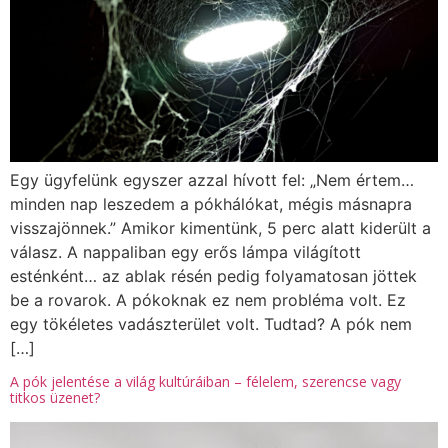
Egy ügyfelünk egyszer azzal hívott fel: „Nem értem…
minden nap leszedem a pókhálókat, mégis másnapra
visszajönnek.” Amikor kimentünk, 5 perc alatt kiderült a
válasz. A nappaliban egy erős lámpa világított
esténként… az ablak résén pedig folyamatosan jöttek
be a rovarok. A pókoknak ez nem probléma volt. Ez
egy tökéletes vadászterület volt. Tudtad? A pók nem
[…]
A pók jelentése a világ kultúráiban – félelem, szerencse vagy
titkos üzenet?