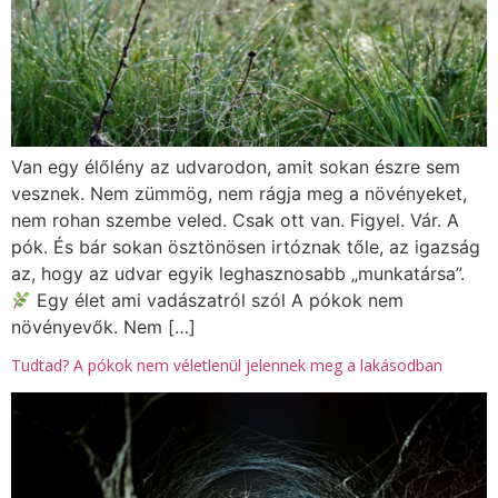
Van egy élőlény az udvarodon, amit sokan észre sem
vesznek. Nem zümmög, nem rágja meg a növényeket,
nem rohan szembe veled. Csak ott van. Figyel. Vár. A
pók. És bár sokan ösztönösen irtóznak tőle, az igazság
az, hogy az udvar egyik leghasznosabb „munkatársa”.
Egy élet ami vadászatról szól A pókok nem
növényevők. Nem […]
Tudtad? A pókok nem véletlenül jelennek meg a lakásodban