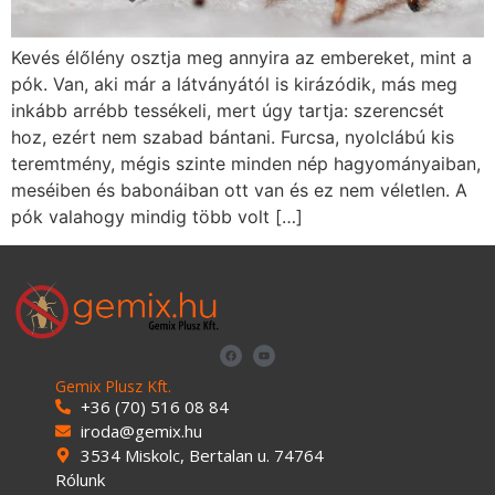
Kevés élőlény osztja meg annyira az embereket, mint a
pók. Van, aki már a látványától is kirázódik, más meg
inkább arrébb tessékeli, mert úgy tartja: szerencsét
hoz, ezért nem szabad bántani. Furcsa, nyolclábú kis
teremtmény, mégis szinte minden nép hagyományaiban,
meséiben és babonáiban ott van és ez nem véletlen. A
pók valahogy mindig több volt […]
Gemix Plusz Kft.
+36 (70) 516 08 84
iroda@gemix.hu
3534 Miskolc, Bertalan u. 74764
Rólunk