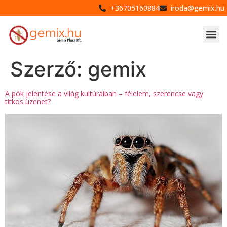
+36705160884
iroda@gemix.hu
Szerző:
gemix
A pók jelentése a világ kultúráiban – félelem, szerencse vagy
titkos üzenet?