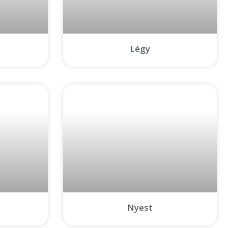
Légy
a
Nyest