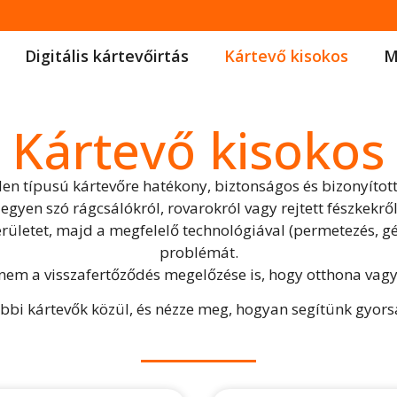
Digitális kártevőirtás
Kártevő kisokos
M
Kártevő kisokos
den típusú kártevőre hatékony, biztonságos és bizonyíto
legyen szó rágcsálókról, rovarokról vagy rejtett fészkekről
erületet, majd a megfelelő technológiával (permetezés, g
problémát.
anem a visszafertőződés megelőzése is, hogy otthona vagy
ábbi kártevők közül, és nézze meg, hogyan segítünk gyor