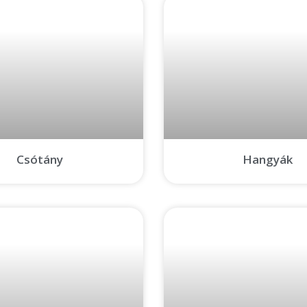
Csótány
Hangyák