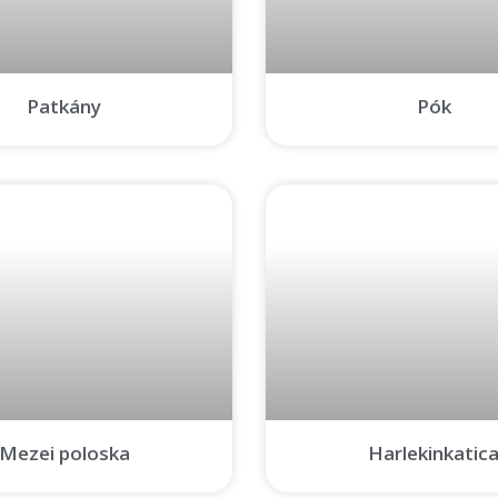
Patkány
Pók
Mezei poloska
Harlekinkatic