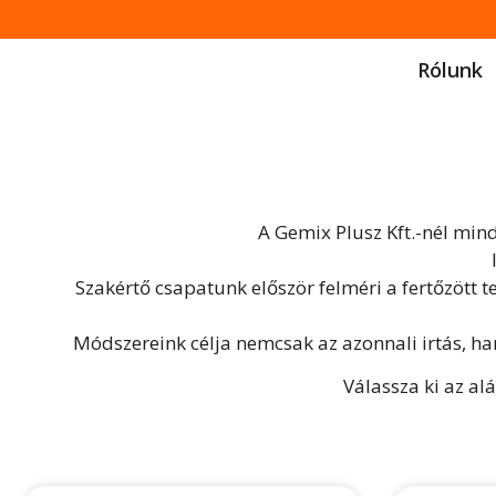
Rólunk
A Gemix Plusz Kft.-nél min
Szakértő csapatunk először felméri a fertőzött t
Módszereink célja nemcsak az azonnali irtás, h
Válassza ki az al