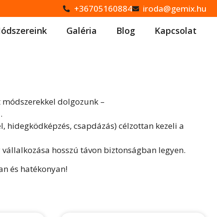
+36705160884
iroda@gemix.hu
ódszereink
Galéria
Blog
Kapcsolat
tt módszerekkel dolgozunk –
.
él, hidegködképzés, csapdázás) célzottan kezeli a
 vállalkozása hosszú távon biztonságban legyen.
san és hatékonyan!